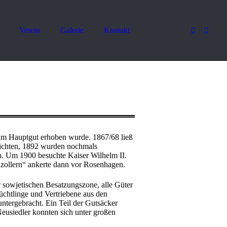
Verein
Galerie
Kontakt
zum Hauptgut erhoben wurde. 1867/68 ließ
richten, 1892 wurden nochmals
. Um 1900 besuchte Kaiser Wilhelm II.
zollern“ ankerte dann vor Rosenhagen.
r sowjetischen Besatzungszone, alle Güter
üchtlinge und Vertriebene aus den
tergebracht. Ein Teil der Gutsäcker
Neusiedler konnten sich unter großen