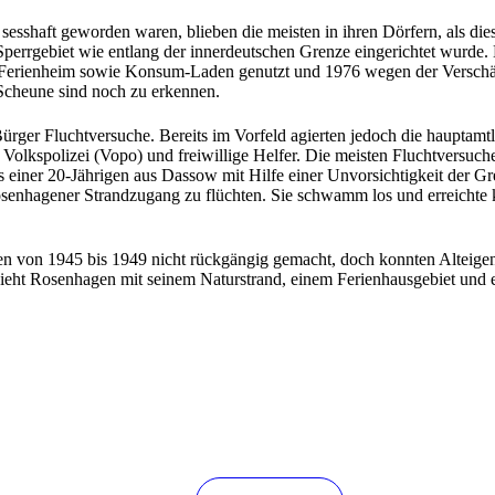
esshaft geworden waren, blieben die meisten in ihren Dörfern, als die
Sperrgebiet wie entlang der innerdeutschen Grenze eingerichtet wurd
ft, Ferienheim sowie Konsum-Laden genutzt und 1976 wegen der Versc
 Scheune sind noch zu erkennen.
r Fluchtversuche. Bereits im Vorfeld agierten jedoch die hauptamtlic
ie Volkspolizei (Vopo) und freiwillige Helfer. Die meisten Fluchtversuc
einer 20-Jährigen aus Dassow mit Hilfe einer Unvorsichtigkeit der G
senhagener Strandzugang zu flüchten. Sie schwamm los und erreichte 
 von 1945 bis 1949 nicht rückgängig gemacht, doch konnten Alteigent
ieht Rosenhagen mit seinem Naturstrand, einem Ferienhausgebiet und 