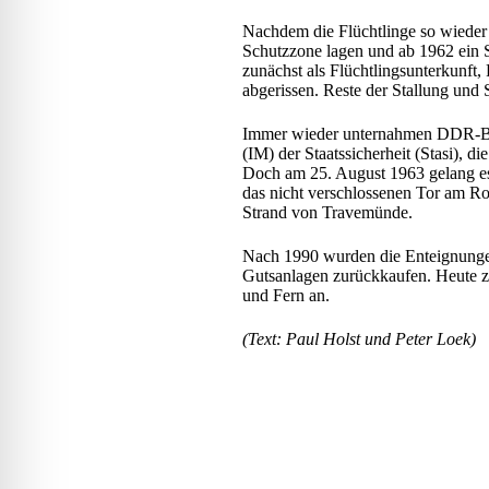
lssicheres Profil
Nachdem die Flüchtlinge so wieder s
Schutzzone lagen und ab 1962 ein 
zunächst als Flüchtlingsunterkun
-freundlicher Modus
abgerissen. Reste der Stallung und
Immer wieder unternahmen DDR-Bürge
(IM) der Staatssicherheit (Stasi), d
den-Modus
Doch am 25. August 1963 gelang es 
das nicht verschlossenen Tor am Ro
Strand von Travemünde.
psie-sicherer Modus
Nach 1990 wurden die Enteignungen
Gutsanlagen zurückkaufen. Heute z
und Fern an.
(Text: Paul Holst und Peter Loek)