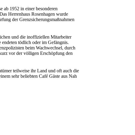
se ab 1952 in einer besonderen
e. Das Herrenhaus Rosenhagen wurde
härfung der Grenzsicherungsmaßnahmen
hen und die inoffiziellen Mitarbeiter
he endeten tödlich oder im Gefängnis.
renzpolizisten beim Wachwechsel, durch
kurz vor der völligen Erschöpfung den
ümer teilweise ihr Land und oft auch die
einem sehr beliebten Café Gäste aus Nah