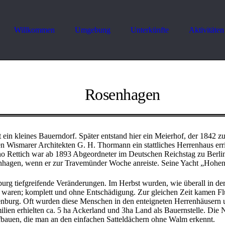
Willkommen
Umgebung
Unterkünfte
Aktivitäten
Rosenhagen
ein kleines Bauerndorf. Später entstand hier ein Meierhof, der 1842 
en Wismarer Architekten G. H. Thormann ein stattliches Herrenhaus er
Rettich war ab 1893 Abgeordneter im Deutschen Reichstag zu Berlin
enhagen, wenn er zur Travemünder Woche anreiste. Seine Yacht „Hohen
urg tiefgreifende Veränderungen. Im Herbst wurden, wie überall in de
ar waren; komplett und ohne Entschädigung. Zur gleichen Zeit kamen Fl
nburg. Oft wurden diese Menschen in den enteigneten Herrenhäusern un
lien erhielten ca. 5 ha Ackerland und 3ha Land als Bauernstelle. Die 
auen, die man an den einfachen Satteldächern ohne Walm erkennt.