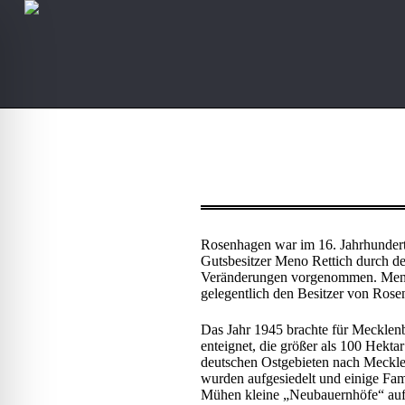
Rosenhagen war im 16. Jahrhundert 
Gutsbesitzer Meno Rettich durch d
Veränderungen vorgenommen. Meno 
gelegentlich den Besitzer von Ros
Das Jahr 1945 brachte für Mecklenb
ehinderten-Modus
enteignet, die größer als 100 Hekt
deutschen Ostgebieten nach Meckle
wurden aufgesiedelt und einige Fami
Mühen kleine „Neubauernhöfe“ aufb