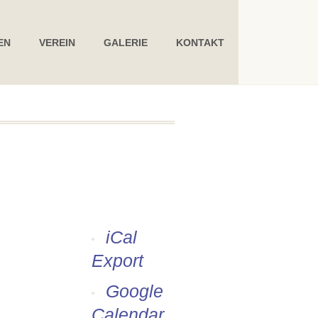
EN
VEREIN
GALERIE
KONTAKT
iCal
Export
Google
Calendar