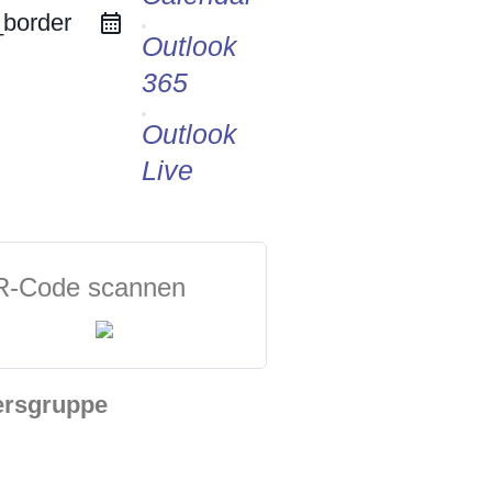
_border
Outlook
365
Outlook
Live
-Code scannen
ersgruppe