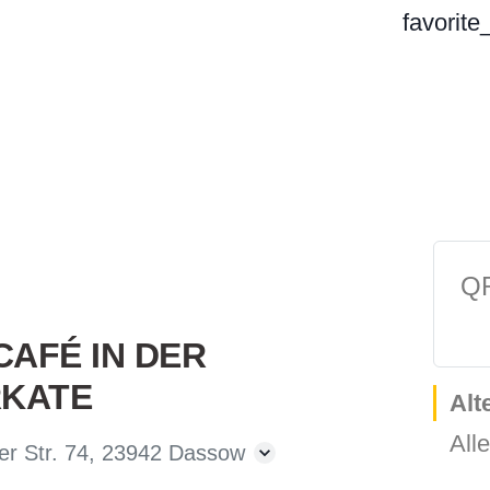
favorite
QR
AFÉ IN DER
RKATE
Alt
Alle
er Str. 74, 23942 Dassow