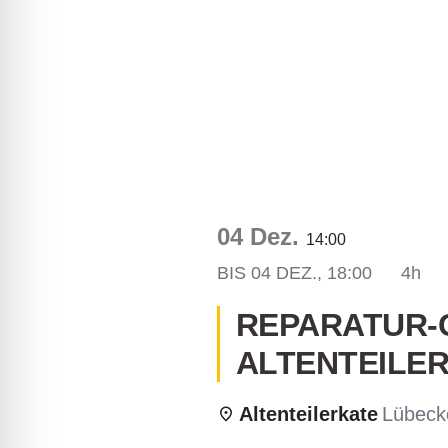
lssicheres Profil
-freundlicher Modus
den-Modus
psie-sicherer Modus
04 Dez.
14:00
BIS
04 DEZ., 18:00
4h
REPARATUR-C
ALTENTEILE
Altenteilerkate
Lübeck