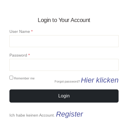
Login to Your Account
User Name
*
Password
*
Hier klicken
Remember me
Forgot password?
Login
Register
Ich habe keinen Account.