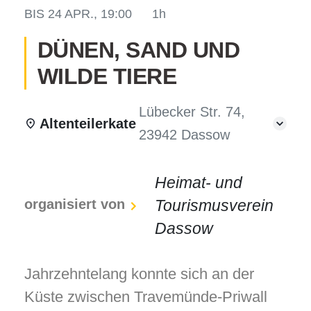
BIS
24 APR., 19:00
1h
DÜNEN, SAND UND
WILDE TIERE
odus
Lübecker Str. 74,
Altenteilerkate
23942 Dassow
Heimat- und
dus
organisiert von
Tourismusverein
Dassow
Jahrzehntelang konnte sich an der
Küste zwischen Travemünde-Priwall