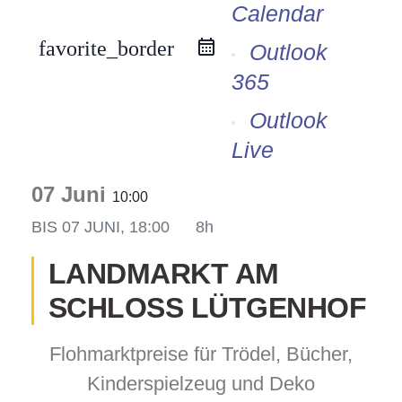
Calendar
favorite_border
Outlook
365
odus
Outlook
Live
07 Juni
10:00
BIS
07 JUNI, 18:00
8h
dus
LANDMARKT AM
SCHLOSS LÜTGENHOF
Flohmarktpreise für Trödel, Bücher,
Kinderspielzeug und Deko