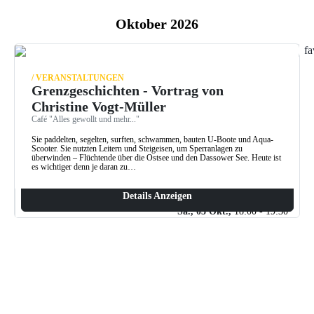
Oktober 2026
fa
/ VERANSTALTUNGEN
Grenzgeschichten - Vortrag von
Christine Vogt-Müller
Café "Alles gewollt und mehr..."
Sie paddelten, segelten, surften, schwammen, bauten U-Boote und Aqua-
Scooter. Sie nutzten Leitern und Steigeisen, um Sperranlagen zu
überwinden – Flüchtende über die Ostsee und den Dassower See. Heute ist
es wichtiger denn je daran zu…
Details Anzeigen
Sa., 03 Okt.,
18:00 - 19:30