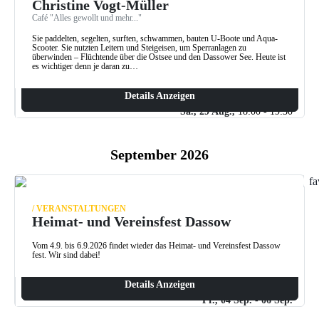
Christine Vogt-Müller
Café "Alles gewollt und mehr..."
Sie paddelten, segelten, surften, schwammen, bauten U-Boote und Aqua-
Scooter. Sie nutzten Leitern und Steigeisen, um Sperranlagen zu
überwinden – Flüchtende über die Ostsee und den Dassower See. Heute ist
es wichtiger denn je daran zu…
Details Anzeigen
Sa., 29 Aug.,
18:00 - 19:30
September 2026
fa
/ VERANSTALTUNGEN
Heimat- und Vereinsfest Dassow
Vom 4.9. bis 6.9.2026 findet wieder das Heimat- und Vereinsfest Dassow
fest. Wir sind dabei!
Details Anzeigen
Fr., 04 Sep.
- 06 Sep.