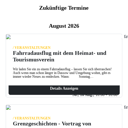
Zukünftige Termine
August 2026
odus
fa
/ VERANSTALTUNGEN
Fahrradausflug mit dem Heimat- und
Tourismusverein
Wir laden Sie ein zu einem Fahrradausflug – lassen Sie sich überraschen!
Auch wenn man schon länger in Dassow und Umgebung wohnt, gibt es
immer wieder Neues zu entdecken. Wann: Sonntag…
dus
Details Anzeigen
So., 16 Aug.,
10:00 - 16:00
fa
/ VERANSTALTUNGEN
Grenzgeschichten - Vortrag von