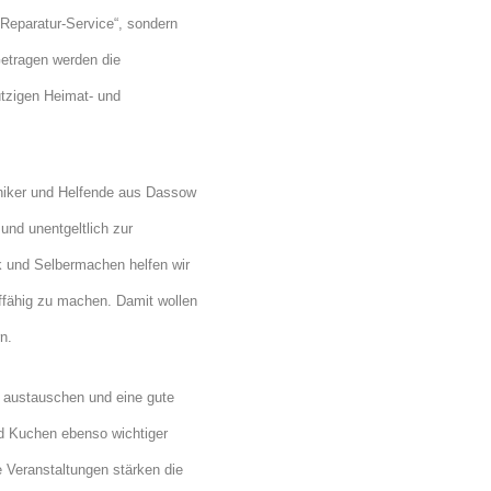
 Reparatur-Service“, sondern
 Getragen werden die
ützigen Heimat- und
hniker und Helfende aus Dassow
und unentgeltlich zur
k und Selbermachen helfen wir
uffähig zu machen. Damit wollen
n.
n austauschen und eine gute
nd Kuchen ebenso wichtiger
e Veranstaltungen stärken die