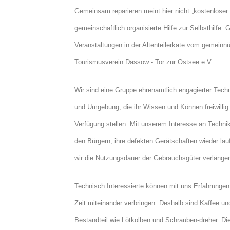
Gemeinsam reparieren meint hier nicht „kostenloser
gemeinschaftlich organisierte Hilfe zur Selbsthilfe.
Veranstaltungen in der Altenteilerkate vom gemeinn
Tourismusverein Dassow - Tor zur Ostsee e.V.
Wir sind eine Gruppe ehrenamtlich engagierter Tec
und Umgebung, die ihr Wissen und Können freiwillig 
Verfügung stellen. Mit unserem Interesse an Techni
den Bürgern, ihre defekten Gerätschaften wieder la
wir die Nutzungsdauer der Gebrauchsgüter verlänger
Technisch Interessierte können mit uns Erfahrunge
Zeit miteinander verbringen. Deshalb sind Kaffee u
Bestandteil wie Lötkolben und Schrauben-dreher. Di