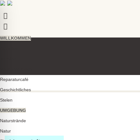
WILLKOMMEN
Aktuelles
Termine
Veranstaltungen
Reparaturcafé
Geschichtliches
Stelen
UMGEBUNG
ehinderten-Modus
Naturstrände
Natur