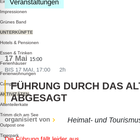
Veranstaltungen
lssicheres Profil
Einkaufen
Impressionen
Grünes Band
-freundlicher Modus
UNTERKÜNFTE
Hotels & Pensionen
den-Modus
Essen & Trinken
17 Mai
15:00
Ferienhäuser
BIS
17 MAI, 17:00
2h
psie-sicherer Modus
Ferienwohnungen
FÜHRUNG DURCH DAS AL
Camping
AKTIVITÄTEN
ABGESAGT
Altenteilerkate
Trimm dich am See
organisiert von
Heimat- und Tourismu
Outpost one
Tigerpark
Die Führung fällt leider aus.