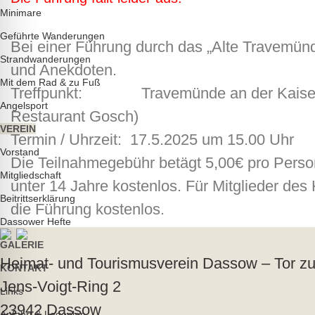
Minimare
Geführte Wanderungen
Bei einer Führung durch das „Alte Travemünd
Strandwanderungen
und Anekdoten.
Mit dem Rad & zu Fuß
Treffpunkt: Travemünde an der Kaiserbr
Angelsport
Restaurant Gosch)
VEREIN
Termin / Uhrzeit: 17.5.2025 um 15.00 Uhr
Vorstand
Die Teilnahmegebühr betägt 5,00€ pro Person
Mitgliedschaft
unter 14 Jahre kostenlos. Für Mitglieder de
Beitrittserklärung
die Führung kostenlos.
Dassower Hefte
GALERIE
Heimat- und Tourismusverein Dassow – Tor zu
KONTAKT
Jens-Voigt-Ring 2
Links
23942 Dassow
Anfahrt & Lageplan