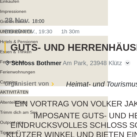
lssicheres Profil
Einkaufen
Impressionen
28 Nov.
18:00
Grünes Band
-freundlicher Modus
BIS
28 NOV., 19:30
1h 30m
UNTERKÜNFTE
Hotels & Pensionen
GUTS- UND HERRENHÄUS
den-Modus
Essen & Trinken
Ferienhäuser
Schloss Bothmer
Am Park, 23948 Klütz
psie-sicherer Modus
Ferienwohnungen
Camping
organisiert von
Heimat- und Tourismu
AKTIVITÄTEN
EIN VORTRAG VON VOLKER JA
Altenteilerkate
Trimm dich am See
IMPOSANTE GUTS- UND H
Outpost one
EINDRUCKSVOLLES SCHLOSS S
KLÜTZER WINKEL UND BIETEN E
Tigerpark