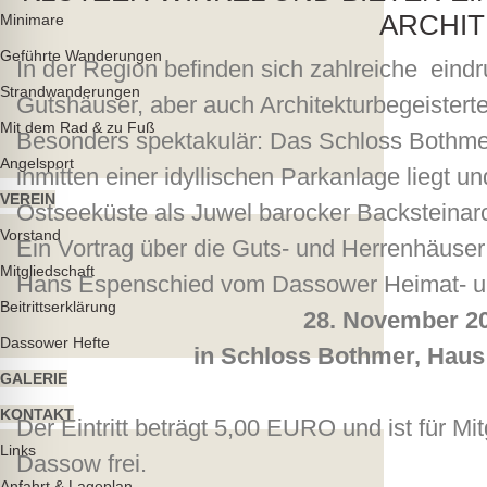
ARCHIT
Minimare
Geführte Wanderungen
In der Region befinden sich zahlreiche eindr
Strandwanderungen
Gutshäuser, aber auch Architekturbegeistert
Mit dem Rad & zu Fuß
Besonders spektakulär: Das Schloss Bothmer,
Angelsport
inmitten einer idyllischen Parkanlage liegt 
VEREIN
Ostseeküste als Juwel barocker Backsteinarch
Vorstand
Ein Vortrag über die Guts- und Herrenhäuser
Mitgliedschaft
Hans Espenschied vom Dassower Heimat- u
Beitrittserklärung
28. November 20
Dassower Hefte
in Schloss Bothmer, Haus 8
GALERIE
KONTAKT
Der Eintritt beträgt 5,00 EURO und ist für M
Links
Dassow frei.
Anfahrt & Lageplan