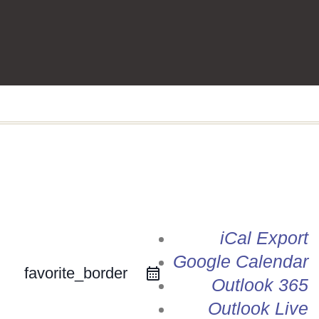
iCal Export
Google Calendar
favorite_border
Outlook 365
Outlook Live