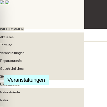
WILLKOMMEN
Aktuelles
Termine
Veranstaltungen
Reparaturcafé
Geschichtliches
Stelen
Veranstaltungen
UMGEBUNG
ehinderten-Modus
Naturstrände
Natur