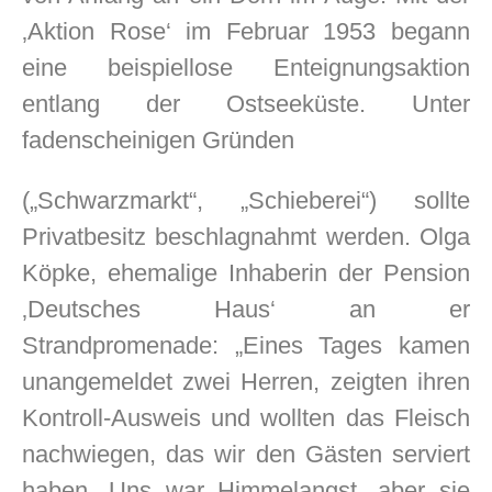
‚Aktion Rose‘ im Februar 1953 begann
eine beispiellose Enteignungsaktion
entlang der Ostseeküste. Unter
odus
fadenscheinigen Gründen
(„Schwarzmarkt“, „Schieberei“) sollte
Privatbesitz beschlagnahmt werden. Olga
Köpke, ehemalige Inhaberin der Pension
dus
‚Deutsches Haus‘ an er
Strandpromenade: „Eines Tages kamen
unangemeldet zwei Herren, zeigten ihren
Kontroll-Ausweis und wollten das Fleisch
nachwiegen, das wir den Gästen serviert
haben. Uns war Himmelangst, aber sie