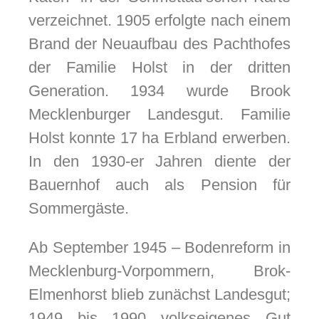
verzeichnet. 1905 erfolgte nach einem
Brand der Neuaufbau des Pachthofes
der Familie Holst in der dritten
odus
Generation. 1934 wurde Brook
Mecklenburger Landesgut. Familie
Holst konnte 17 ha Erbland erwerben.
In den 1930-er Jahren diente der
Bauernhof auch als Pension für
dus
Sommergäste.
Ab September 1945 – Bodenreform in
Mecklenburg-Vorpommern, Brok-
Elmenhorst blieb zunächst Landesgut;
1949 bis 1990 volkseigenes Gut