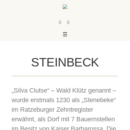
STEINBECK
„Silva Clutse“ – Wald Klütz genannt –
wurde erstmals 1230 als „Stenebeke“
im Ratzeburger Zehntregister
us
erwähnt, als Dorf mit 7 Bauernstellen
im Besitz von Kaiser Barbarossa. Die