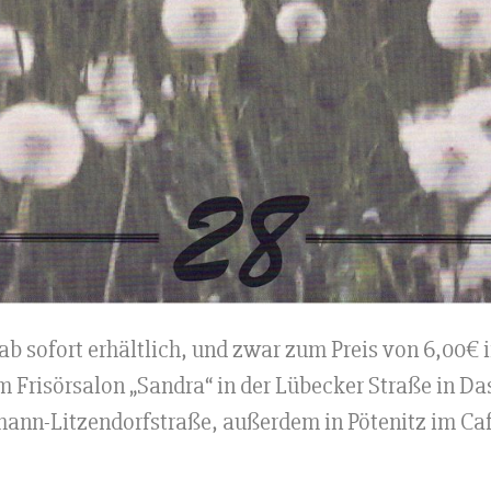
b sofort erhältlich, und zwar zum Preis von 6,00€ i
m Frisörsalon „Sandra“ in der Lübecker Straße in 
ann-Litzendorfstraße, außerdem in Pötenitz im Café