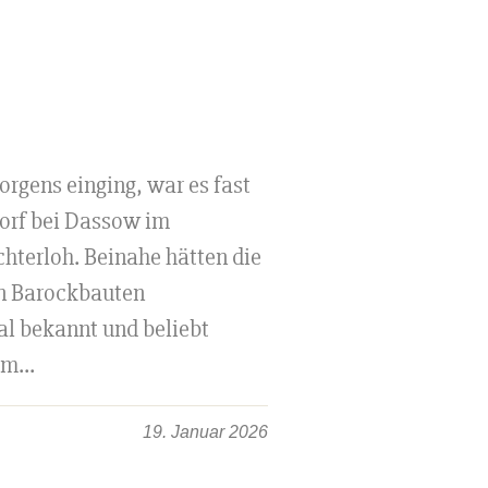
orgens einging, war es fast
torf bei Dassow im
terloh. Beinahe hätten die
n Barockbauten
l bekannt und beliebt
m...
19. Januar 2026