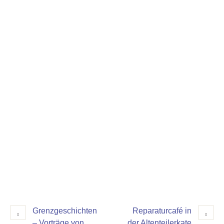
Grenzgeschichten
Reparaturcafé in
– Vorträge von
der Altenteilerkate