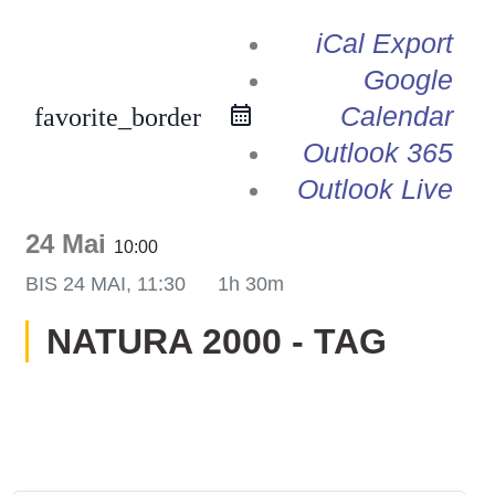
ofil
iCal Export
Google
er Modus
Calendar
favorite_border
Outlook 365
Outlook Live
24 Mai
10:00
r Modus
BIS
24 MAI, 11:30
1h 30m
NATURA 2000 - TAG