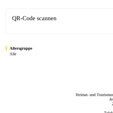
QR-Code scannen
odus
Altersgruppe
Alle
dus
Heimat- und Tourismus
Je
Telef