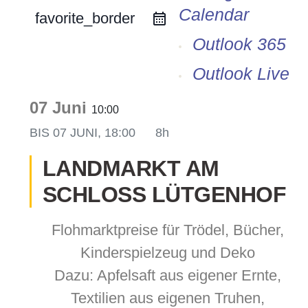
Calendar
ofil
favorite_border
Outlook 365
er Modus
Outlook Live
07 Juni
10:00
BIS
07 JUNI, 18:00
8h
r Modus
LANDMARKT AM
SCHLOSS LÜTGENHOF
Flohmarktpreise für Trödel, Bücher,
Kinderspielzeug und Deko
Dazu: Apfelsaft aus eigener Ernte,
Textilien aus eigenen Truhen,